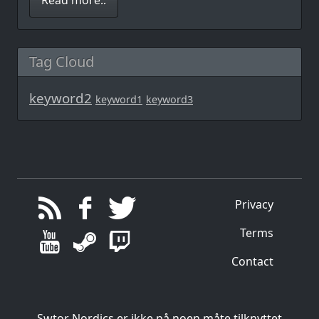
Read more..
Tag Cloud
keyword2
keyword1
keyword3
Privacy
Terms
Contact
Swtor Nordics er ikke på noen måte tilknyttet