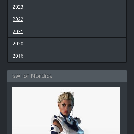
2023
2022
2021
2020
2016
SwTor Nordics